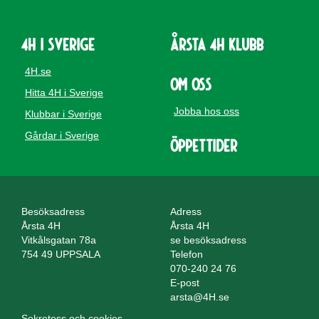
4H i Sverige
Årsta 4H Klubb
4H.se
Om oss
Hitta 4H i Sverige
Jobba hos oss
Klubbar i Sverige
Gårdar i Sverige
Öppettider
Besöksadress
Adress
Årsta 4H
Årsta 4H
Vitkålsgatan 78a
se besöksadress
754 49 UPPSALA
Telefon
070-240 24 76
E-post
arsta@4H.se
Sekretess och cookies