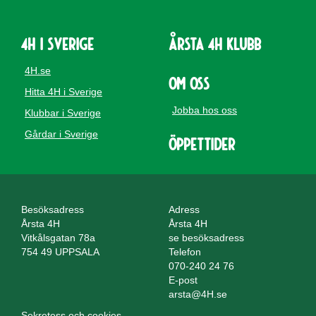
4H i Sverige
Årsta 4H Klubb
4H.se
Om oss
Hitta 4H i Sverige
Jobba hos oss
Klubbar i Sverige
Gårdar i Sverige
Öppettider
Besöksadress
Adress
Årsta 4H
Årsta 4H
Vitkålsgatan 78a
se besöksadress
754 49 UPPSALA
Telefon
070-240 24 76
E-post
arsta@4H.se
Sekretess och cookies