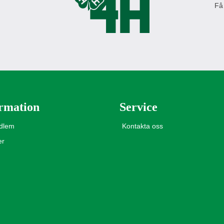
Få
rmation
Service
edlem
Kontakta oss
er