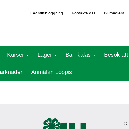
Admininloggning
Kontakta oss
Bli medlem
Kurser
Läger
Barnkalas
Besök at
arknader
Anmälan Loppis
Gi