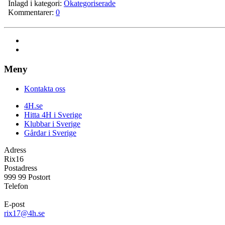
Inlagd i kategori:
Okategoriserade
Kommentarer:
0
Meny
Kontakta oss
4H.se
Hitta 4H i Sverige
Klubbar i Sverige
Gårdar i Sverige
Adress
Rix16
Postadress
999 99 Postort
Telefon
E-post
rix17@4h.se